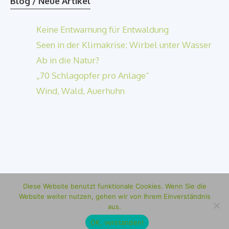
Blog / Neue Artikel
Keine Entwarnung für Entwaldung
Seen in der Klimakrise: Wirbel unter Wasser
Ab in die Natur?
„70 Schlagopfer pro Anlage“
Wind, Wald, Auerhuhn
Diese Website benutzt funktionale Cookies. Wenn Sie die
Datenschutzerklärung
Impressum
Website weiter nutzen, gehen wir von Ihrem Einverständnis
aus.
© 2026 Ulrike Fokken
OK, verstanden!