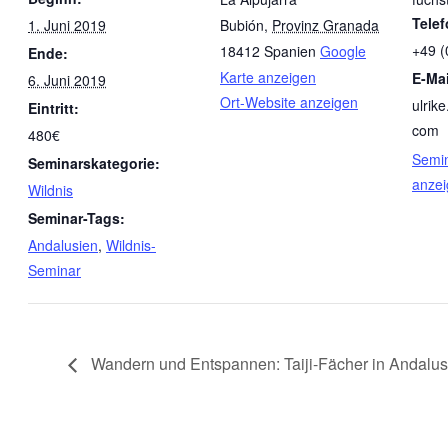
Tele
1. Juni 2019
Bubión
,
Provinz Granada
+49 
18412
Spanien
Google
Ende:
Karte anzeigen
E-Mai
6. Juni 2019
Ort-Website anzeigen
ulrik
Eintritt:
com
480€
Semin
Seminarskategorie:
anze
Wildnis
Seminar-Tags:
Andalusien
,
Wildnis-
Seminar
Wandern und Entspannen: Taiji-Fächer in Andalus