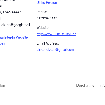
Ulrike Fokken
fon
Phone:
(0)1732944447
01732944447
l
e.fokken@googlemail.
Website:
http://www.ulrike-fokken.de
arleiter/in-Website
Email Address:
igen
ulrike.fokken@gmail.com
ien
Durchatmen mit